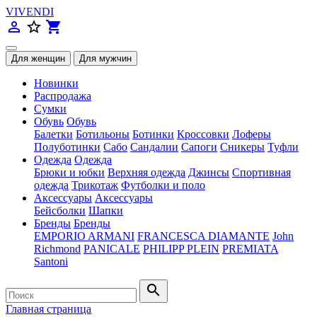
VIVENDI
person_outline
star_border
shopping_cart
Новинки
Распродажа
Сумки
Обувь
Обувь
Балетки
Ботильоны
Ботинки
Кроссовки
Лоферы
Полуботинки
Сабо
Сандалии
Сапоги
Сникеры
Туфли
Одежда
Одежда
Брюки и юбки
Верхняя одежда
Джинсы
Спортивная
одежда
Трикотаж
Футболки и поло
Аксессуары
Аксессуары
Бейсболки
Шапки
Бренды
Бренды
EMPORIO ARMANI
FRANCESCA DIAMANTE
John
Richmond
PANICALE
PHILIPP PLEIN
PREMIATA
Santoni
search
Главная страница