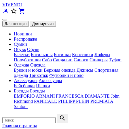
VIVENDI
person_outline
star_border
shopping_cart
Новинки
Распродажа
Сумки
Обувь
Обувь
Балетки
Ботильоны
Ботинки
Кроссовки
Лоферы
Полуботинки
Сабо
Сандалии
Сапоги
Сникеры
Туфли
Одежда
Одежда
Брюки и юбки
Верхняя одежда
Джинсы
Спортивная
одежда
Трикотаж
Футболки и поло
Аксессуары
Аксессуары
Бейсболки
Шапки
Бренды
Бренды
EMPORIO ARMANI
FRANCESCA DIAMANTE
John
Richmond
PANICALE
PHILIPP PLEIN
PREMIATA
Santoni
search
Главная страница