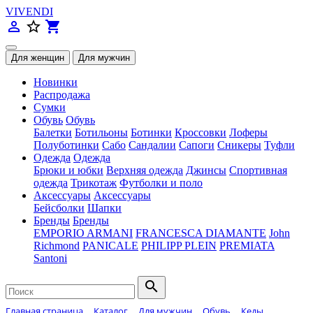
VIVENDI
person_outline
star_border
shopping_cart
Новинки
Распродажа
Сумки
Обувь
Обувь
Балетки
Ботильоны
Ботинки
Кроссовки
Лоферы
Полуботинки
Сабо
Сандалии
Сапоги
Сникеры
Туфли
Одежда
Одежда
Брюки и юбки
Верхняя одежда
Джинсы
Спортивная
одежда
Трикотаж
Футболки и поло
Аксессуары
Аксессуары
Бейсболки
Шапки
Бренды
Бренды
EMPORIO ARMANI
FRANCESCA DIAMANTE
John
Richmond
PANICALE
PHILIPP PLEIN
PREMIATA
Santoni
search
Главная страница
Каталог
Для мужчин
Обувь
Кеды