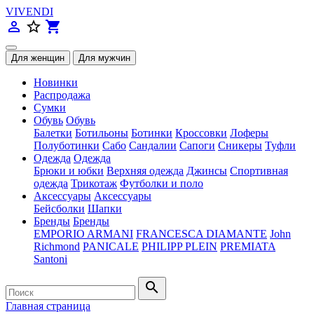
VIVENDI
person_outline
star_border
shopping_cart
Новинки
Распродажа
Сумки
Обувь
Обувь
Балетки
Ботильоны
Ботинки
Кроссовки
Лоферы
Полуботинки
Сабо
Сандалии
Сапоги
Сникеры
Туфли
Одежда
Одежда
Брюки и юбки
Верхняя одежда
Джинсы
Спортивная
одежда
Трикотаж
Футболки и поло
Аксессуары
Аксессуары
Бейсболки
Шапки
Бренды
Бренды
EMPORIO ARMANI
FRANCESCA DIAMANTE
John
Richmond
PANICALE
PHILIPP PLEIN
PREMIATA
Santoni
search
Главная страница