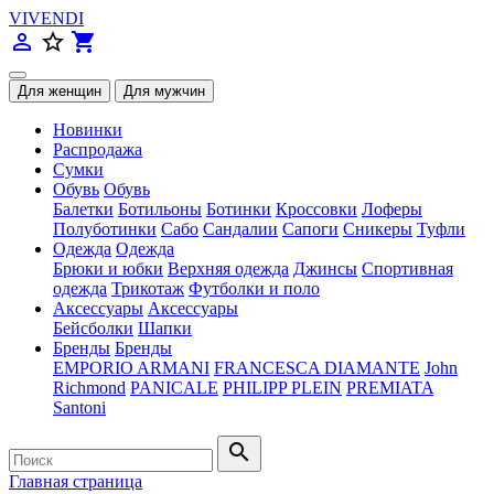
VIVENDI
person_outline
star_border
shopping_cart
Новинки
Распродажа
Сумки
Обувь
Обувь
Балетки
Ботильоны
Ботинки
Кроссовки
Лоферы
Полуботинки
Сабо
Сандалии
Сапоги
Сникеры
Туфли
Одежда
Одежда
Брюки и юбки
Верхняя одежда
Джинсы
Спортивная
одежда
Трикотаж
Футболки и поло
Аксессуары
Аксессуары
Бейсболки
Шапки
Бренды
Бренды
EMPORIO ARMANI
FRANCESCA DIAMANTE
John
Richmond
PANICALE
PHILIPP PLEIN
PREMIATA
Santoni
search
Главная страница