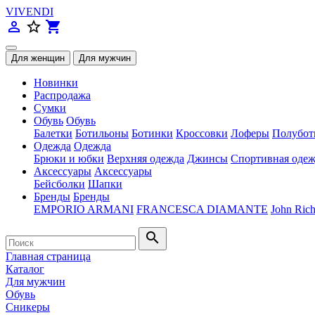
VIVENDI
person_outline
star_border
shopping_cart
Новинки
Распродажа
Сумки
Обувь
Обувь
Балетки
Ботильоны
Ботинки
Кроссовки
Лоферы
Полубот
Одежда
Одежда
Брюки и юбки
Верхняя одежда
Джинсы
Спортивная одеж
Аксессуары
Аксессуары
Бейсболки
Шапки
Бренды
Бренды
EMPORIO ARMANI
FRANCESCA DIAMANTE
John Ric
search
Главная страница
Каталог
Для мужчин
Обувь
Сникеры