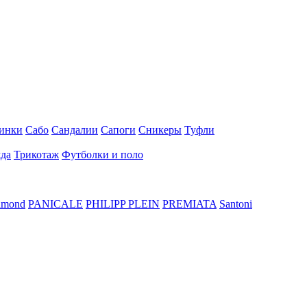
инки
Сабо
Сандалии
Сапоги
Сникеры
Туфли
да
Трикотаж
Футболки и поло
hmond
PANICALE
PHILIPP PLEIN
PREMIATA
Santoni