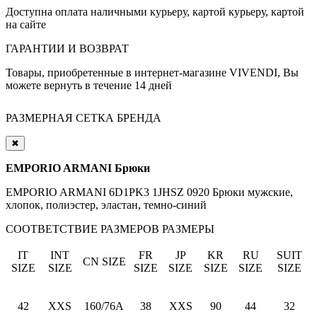
Доступна оплата наличными курьеру, картой курьеру, картой
на сайте
ГАРАНТИИ И ВОЗВРАТ
Товары, приобретенные в интернет-магазине VIVENDI, Вы
можете вернуть в течение 14 дней
РАЗМЕРНАЯ СЕТКА БРЕНДА
✖
EMPORIO ARMANI Брюки
EMPORIO ARMANI 6D1PK3 1JHSZ 0920 Брюки мужские,
хлопок, полиэстер, эластан, темно-синий
СООТВЕТСТВИЕ РАЗМЕРОВ
РАЗМЕРЫ
IT
INT
FR
JP
KR
RU
SUIT
CN SIZE
SIZE
SIZE
SIZE
SIZE
SIZE
SIZE
SIZE
42
XXS
160/76A
38
XXS
90
44
32