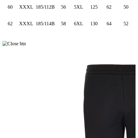
60
XXXL
185/112B
56
5XL
125
62
50
62
XXXL
185/114B
58
6XL
130
64
52