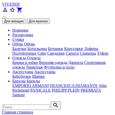
VIVENDI
person_outline
star_border
shopping_cart
Новинки
Распродажа
Сумки
Обувь
Обувь
Балетки
Ботильоны
Ботинки
Кроссовки
Лоферы
Полуботинки
Сабо
Сандалии
Сапоги
Сникеры
Туфли
Одежда
Одежда
Брюки и юбки
Верхняя одежда
Джинсы
Спортивная
одежда
Трикотаж
Футболки и поло
Аксессуары
Аксессуары
Бейсболки
Шапки
Бренды
Бренды
EMPORIO ARMANI
FRANCESCA DIAMANTE
John
Richmond
PANICALE
PHILIPP PLEIN
PREMIATA
Santoni
search
Главная страница