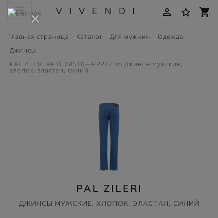
VIVENDI
person_outline
star_border
shopping_cart
×
Главная страница
Каталог
Для мужчин
Одежда
Джинсы
PAL ZILERI 9A31DM510---PP272 08 Джинсы мужские,
хлопок, эластан, синий
PAL ZILERI
ДЖИНСЫ МУЖСКИЕ, ХЛОПОК, ЭЛАСТАН, СИНИЙ