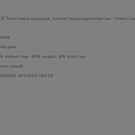
 Толстовка мужская, полиэстер/модал/эластан, тёмно-си
алия
мбоджа
% полиэстер, 46% модал, 6% эластан
мно-синий
000083 AF10103 UB118