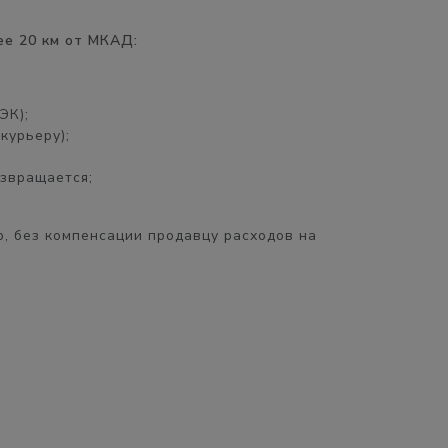
ее 20 км от МКАД:
ЭК);
курьеру);
озвращается;
, без компенсации продавцу расходов на