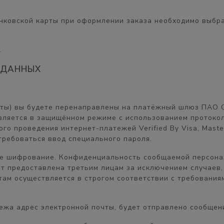
нковской карты при оформлении заказа необходимо выбра
.
 ДАННЫХ
рты) вы будете перенаправлены на платёжный шлюз ПАО 
ляется в защищённом режиме с использованием протокол
о проведения интернет-платежей Verified By Visa, Master
ребоваться ввод специального пароля.
ое шифрование. Конфиденциальность сообщаемой персон
ет предоставлена третьим лицам за исключением случаев,
ам осуществляется в строгом соответствии с требованиями
жа адрес электронной почты, будет отправлено сообщени