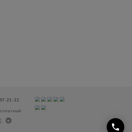
987-21-22
есплатный
phone