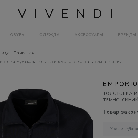
VIVENDI
ОБУВЬ
ОДЕЖДА
АКСЕССУАРЫ
БРЕНДЫ
ежда
Трикотаж
стовка мужская, полиэстер/модал/эластан, тёмно-синий
EMPORIO
ТОЛСТОВКА М
ТЁМНО-СИНИ
Товар закон