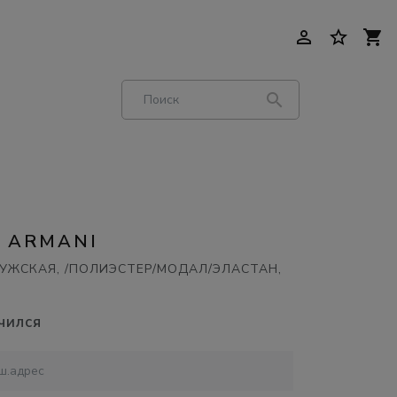
person_outline
star_border
shopping_cart
search
 ARMANI
УЖСКАЯ, /ПОЛИЭСТЕР/МОДАЛ/ЭЛАСТАН,
Й
чился