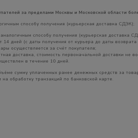
купателей за пределами Москвы и Московской области бол
огичным способу получения (курьерская доставка СДЭК);
, аналогичным
способу получения
(курьерская доставка СД
ет
14 дней
(с даты получения от курьера до даты возврата 
пары осуществляется
за счёт покупателя
;
атная доставка, стоимость первоначальной доставки
не в
существлен в течение
10 дней.
бъёме
сумму уплаченных ранее денежных средств за товар
 на обработку транзакций по банковской карте.