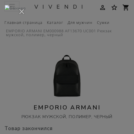
VIVENDI
person_outline
star_border
shopping_cart
×
Главная страница
Каталог
Для мужчин
Сумки
EMPORIO ARMANI EM000988 AF13670 UC001 Рюкзак
мужской, полимер, черный
EMPORIO ARMANI
РЮКЗАК МУЖСКОЙ, ПОЛИМЕР, ЧЕРНЫЙ
Товар закончился