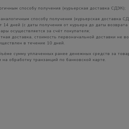
огичным способу получения (курьерская доставка СДЭК);
, аналогичным
способу получения
(курьерская доставка СД
ет
14 дней
(с даты получения от курьера до даты возврата 
пары осуществляется
за счёт покупателя
;
атная доставка, стоимость первоначальной доставки
не в
существлен в течение
10 дней.
бъёме
сумму уплаченных ранее денежных средств за товар
 на обработку транзакций по банковской карте.