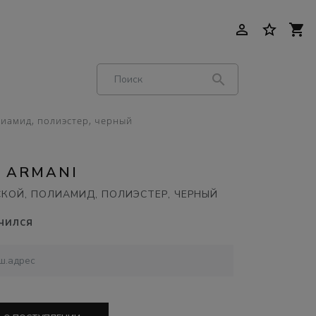
person_outline
star_border
shopping_cart
search
лиамид, полиэстер, черный
 ARMANI
КОЙ, ПОЛИАМИД, ПОЛИЭСТЕР, ЧЕРНЫЙ
чился