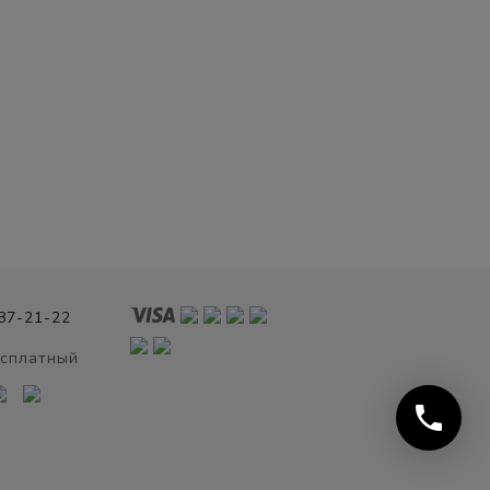
987-21-22
есплатный
phone