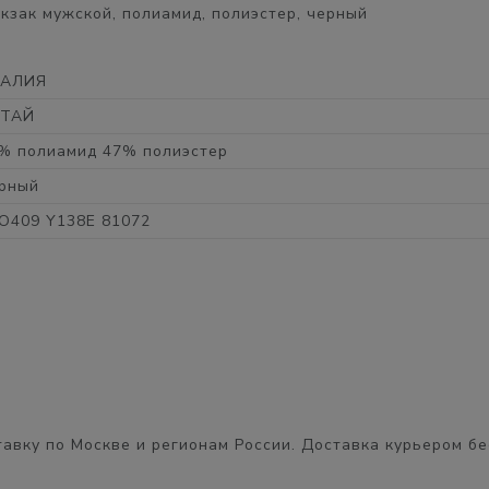
зак мужской, полиамид, полиэстер, черный
ТАЛИЯ
ИТАЙ
% полиамид 47% полиэстер
рный
O409 Y138E 81072
авку по Москве и регионам России. Доставка курьером
бе