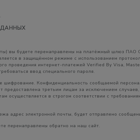
.
 ДАННЫХ
рты) вы будете перенаправлены на платёжный шлюз ПАО 
ляется в защищённом режиме с использованием протокол
о проведения интернет-платежей Verified By Visa, Master
ребоваться ввод специального пароля.
ое шифрование. Конфиденциальность сообщаемой персон
ет предоставлена третьим лицам за исключением случаев,
ам осуществляется в строгом соответствии с требованиями
жа адрес электронной почты, будет отправлено сообщени
те перенаправлены обратно на наш сайт.