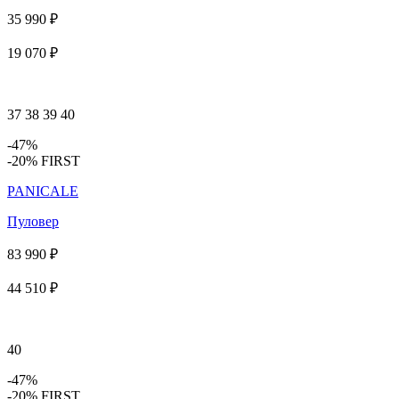
35 990 ₽
19 070 ₽
37
38
39
40
-47%
-20% FIRST
PANICALE
Пуловер
83 990 ₽
44 510 ₽
40
-47%
-20% FIRST