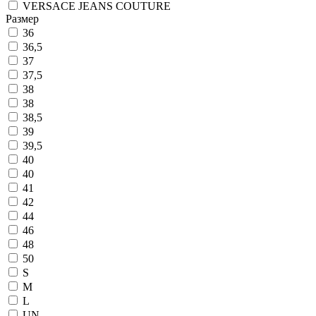
VERSACE JEANS COUTURE
Размер
36
36,5
37
37,5
38
38
38,5
39
39,5
40
40
41
42
44
46
48
50
S
M
L
UN