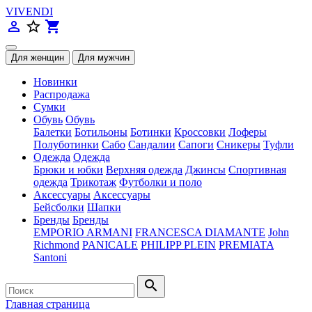
VIVENDI
person_outline
star_border
shopping_cart
Новинки
Распродажа
Сумки
Обувь
Обувь
Балетки
Ботильоны
Ботинки
Кроссовки
Лоферы
Полуботинки
Сабо
Сандалии
Сапоги
Сникеры
Туфли
Одежда
Одежда
Брюки и юбки
Верхняя одежда
Джинсы
Спортивная
одежда
Трикотаж
Футболки и поло
Аксессуары
Аксессуары
Бейсболки
Шапки
Бренды
Бренды
EMPORIO ARMANI
FRANCESCA DIAMANTE
John
Richmond
PANICALE
PHILIPP PLEIN
PREMIATA
Santoni
search
Главная страница