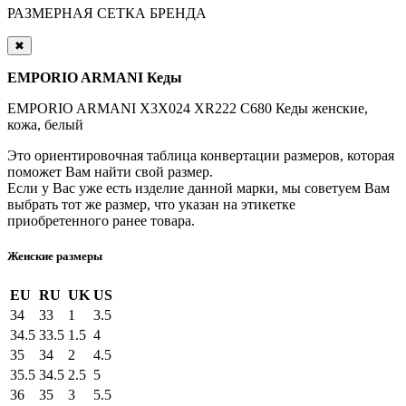
РАЗМЕРНАЯ СЕТКА БРЕНДА
✖
EMPORIO ARMANI Кеды
EMPORIO ARMANI X3X024 XR222 C680 Кеды женские,
кожа, белый
Это ориентировочная таблица конвертации размеров, которая
поможет Вам найти свой размер.
Если у Вас уже есть изделие данной марки, мы советуем Вам
выбрать тот же размер, что указан на этикетке
приобретенного ранее товара.
Женские размеры
EU
RU
UK
US
34
33
1
3.5
34.5
33.5
1.5
4
35
34
2
4.5
35.5
34.5
2.5
5
36
35
3
5.5