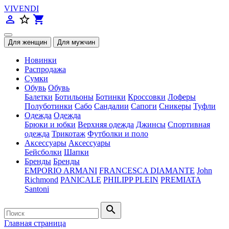
VIVENDI
person_outline
star_border
shopping_cart
Новинки
Распродажа
Сумки
Обувь
Обувь
Балетки
Ботильоны
Ботинки
Кроссовки
Лоферы
Полуботинки
Сабо
Сандалии
Сапоги
Сникеры
Туфли
Одежда
Одежда
Брюки и юбки
Верхняя одежда
Джинсы
Спортивная
одежда
Трикотаж
Футболки и поло
Аксессуары
Аксессуары
Бейсболки
Шапки
Бренды
Бренды
EMPORIO ARMANI
FRANCESCA DIAMANTE
John
Richmond
PANICALE
PHILIPP PLEIN
PREMIATA
Santoni
search
Главная страница