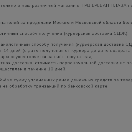
ятельно в наш розничный магазин в
ТРЦ ЕРЕВАН ПЛАЗА
по
купателей за пределами Москвы и Московской области бол
огичным способу получения (курьерская доставка СДЭК);
, аналогичным
способу получения
(курьерская доставка СД
ет
14 дней
(с даты получения от курьера до даты возврата 
пары осуществляется
за счёт покупателя
;
атная доставка, стоимость первоначальной доставки
не в
существлен в течение
10 дней.
бъёме
сумму уплаченных ранее денежных средств за товар
 на обработку транзакций по банковской карте.