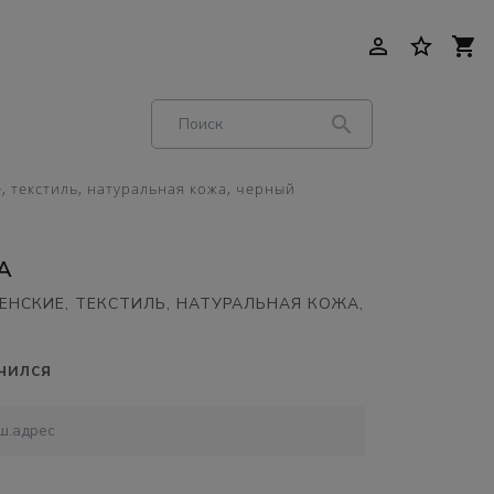
person_outline
star_border
shopping_cart
search
, текстиль, натуральная кожа, черный
A
ЕНСКИЕ, ТЕКСТИЛЬ, НАТУРАЛЬНАЯ КОЖА,
чился