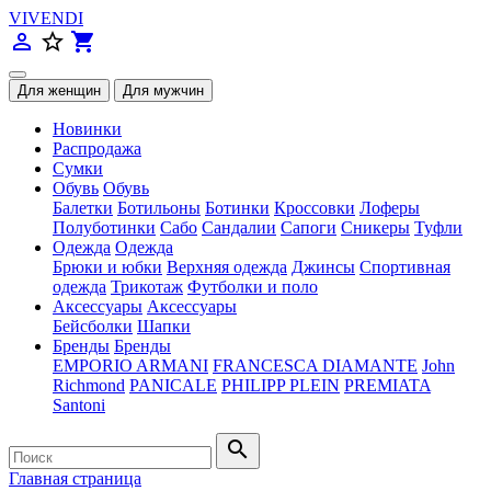
VIVENDI
person_outline
star_border
shopping_cart
Новинки
Распродажа
Сумки
Обувь
Обувь
Балетки
Ботильоны
Ботинки
Кроссовки
Лоферы
Полуботинки
Сабо
Сандалии
Сапоги
Сникеры
Туфли
Одежда
Одежда
Брюки и юбки
Верхняя одежда
Джинсы
Спортивная
одежда
Трикотаж
Футболки и поло
Аксессуары
Аксессуары
Бейсболки
Шапки
Бренды
Бренды
EMPORIO ARMANI
FRANCESCA DIAMANTE
John
Richmond
PANICALE
PHILIPP PLEIN
PREMIATA
Santoni
search
Главная страница