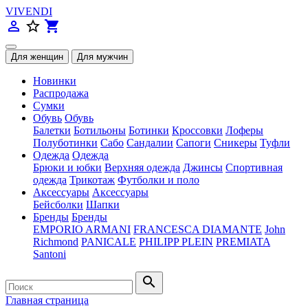
VIVENDI
person_outline
star_border
shopping_cart
Новинки
Распродажа
Сумки
Обувь
Обувь
Балетки
Ботильоны
Ботинки
Кроссовки
Лоферы
Полуботинки
Сабо
Сандалии
Сапоги
Сникеры
Туфли
Одежда
Одежда
Брюки и юбки
Верхняя одежда
Джинсы
Спортивная
одежда
Трикотаж
Футболки и поло
Аксессуары
Аксессуары
Бейсболки
Шапки
Бренды
Бренды
EMPORIO ARMANI
FRANCESCA DIAMANTE
John
Richmond
PANICALE
PHILIPP PLEIN
PREMIATA
Santoni
search
Главная страница