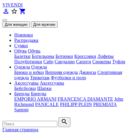
VIVENDI
person_outline
star_border
shopping_cart
Новинки
Распродажа
Сумки
Обувь
Обувь
Балетки
Ботильоны
Ботинки
Кроссовки
Лоферы
Полуботинки
Сабо
Сандалии
Сапоги
Сникеры
Туфли
Одежда
Одежда
Брюки и юбки
Верхняя одежда
Джинсы
Спортивная
одежда
Трикотаж
Футболки и поло
Аксессуары
Аксессуары
Бейсболки
Шапки
Бренды
Бренды
EMPORIO ARMANI
FRANCESCA DIAMANTE
John
Richmond
PANICALE
PHILIPP PLEIN
PREMIATA
Santoni
search
Главная страница