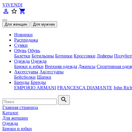
VIVENDI
person_outline
star_border
shopping_cart
Новинки
Распродажа
Сумки
Обувь
Обувь
Балетки
Ботильоны
Ботинки
Кроссовки
Лоферы
Полубот
Одежда
Одежда
Брюки и юбки
Верхняя одежда
Джинсы
Спортивная одеж
Аксессуары
Аксессуары
Бейсболки
Шапки
Бренды
Бренды
EMPORIO ARMANI
FRANCESCA DIAMANTE
John Ric
search
Главная страница
Каталог
Для женщин
Одежда
Брюки и юбки