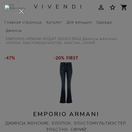
VIVENDI
person_outline
star_border
shopping_cart
×
Главная страница
Каталог
Для женщин
Одежда
Джинсы
EMPORIO ARMANI 6D2J47 2DUPZ 0942 Джинсы женские,
хлопок, эластомультиэстер, эластан, синий
-47%
-20% FIRST
EMPORIO ARMANI
ДЖИНСЫ ЖЕНСКИЕ, ХЛОПОК, ЭЛАСТОМУЛЬТИЭСТЕР,
ЭЛАСТАН, СИНИЙ