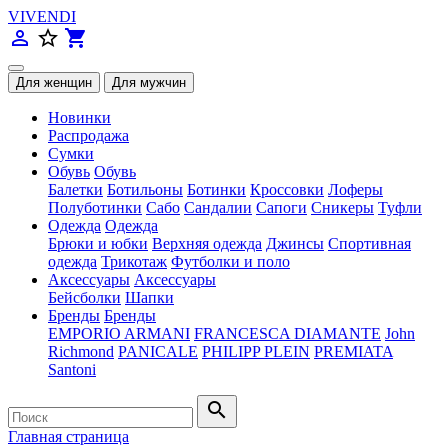
VIVENDI
person_outline
star_border
shopping_cart
Новинки
Распродажа
Сумки
Обувь
Обувь
Балетки
Ботильоны
Ботинки
Кроссовки
Лоферы
Полуботинки
Сабо
Сандалии
Сапоги
Сникеры
Туфли
Одежда
Одежда
Брюки и юбки
Верхняя одежда
Джинсы
Спортивная
одежда
Трикотаж
Футболки и поло
Аксессуары
Аксессуары
Бейсболки
Шапки
Бренды
Бренды
EMPORIO ARMANI
FRANCESCA DIAMANTE
John
Richmond
PANICALE
PHILIPP PLEIN
PREMIATA
Santoni
search
Главная страница