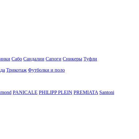
инки
Сабо
Сандалии
Сапоги
Сникеры
Туфли
да
Трикотаж
Футболки и поло
hmond
PANICALE
PHILIPP PLEIN
PREMIATA
Santoni