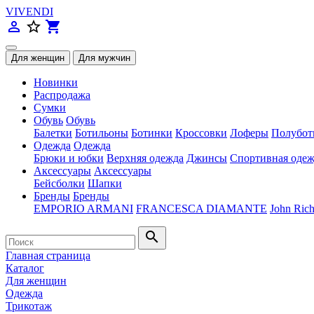
VIVENDI
person_outline
star_border
shopping_cart
Новинки
Распродажа
Сумки
Обувь
Обувь
Балетки
Ботильоны
Ботинки
Кроссовки
Лоферы
Полубот
Одежда
Одежда
Брюки и юбки
Верхняя одежда
Джинсы
Спортивная одеж
Аксессуары
Аксессуары
Бейсболки
Шапки
Бренды
Бренды
EMPORIO ARMANI
FRANCESCA DIAMANTE
John Ric
search
Главная страница
Каталог
Для женщин
Одежда
Трикотаж