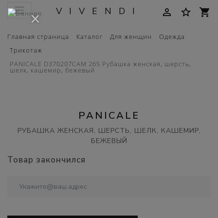
VIVENDI
person_outline
star_border
shopping_cart
×
Главная страница
Каталог
Для женщин
Одежда
Трикотаж
PANICALE D370207CAM 265 Рубашка женская, шерсть,
шелк, кашемир, бежевый
PANICALE
РУБАШКА ЖЕНСКАЯ, ШЕРСТЬ, ШЕЛК, КАШЕМИР,
БЕЖЕВЫЙ
Товар закончился