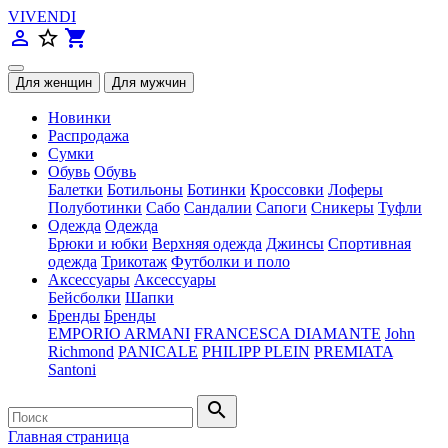
VIVENDI
person_outline
star_border
shopping_cart
Новинки
Распродажа
Сумки
Обувь
Обувь
Балетки
Ботильоны
Ботинки
Кроссовки
Лоферы
Полуботинки
Сабо
Сандалии
Сапоги
Сникеры
Туфли
Одежда
Одежда
Брюки и юбки
Верхняя одежда
Джинсы
Спортивная
одежда
Трикотаж
Футболки и поло
Аксессуары
Аксессуары
Бейсболки
Шапки
Бренды
Бренды
EMPORIO ARMANI
FRANCESCA DIAMANTE
John
Richmond
PANICALE
PHILIPP PLEIN
PREMIATA
Santoni
search
Главная страница