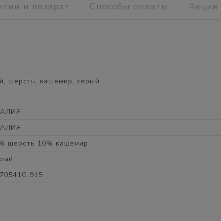
нтии и возврат
Способы оплаты
Акция
, шерсть, кашемир, серый
ТАЛИЯ
ТАЛИЯ
% шерсть 10% кашемир
рый
70541G 915