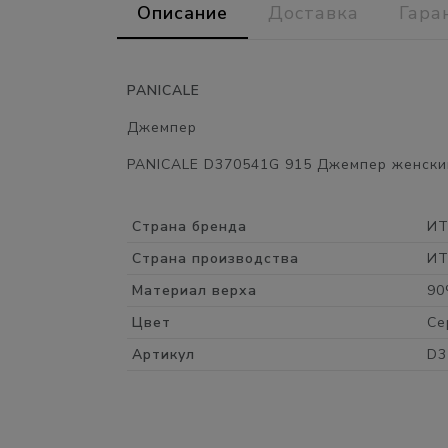
Описание
Доставка
Гара
PANICALE
Джемпер
PANICALE D370541G 915 Джемпер женский
Страна бренда
И
Страна производства
И
Материал верха
90
Цвет
Се
Артикул
D3