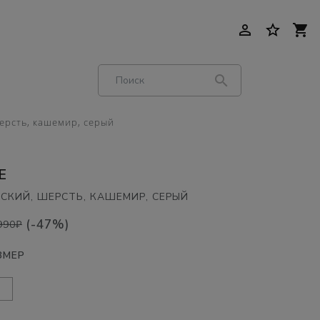
person_outline
star_border
shopping_cart
search
ерсть, кашемир, серый
E
СКИЙ, ШЕРСТЬ, КАШЕМИР, СЕРЫЙ
(-47%)
990₽
ЗМЕР