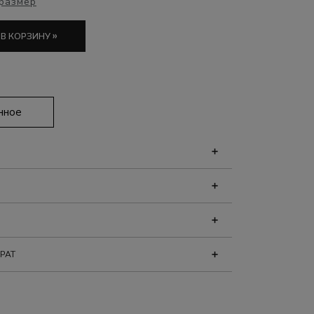
размер
»
 В КОРЗИНУ
нное
РАТ