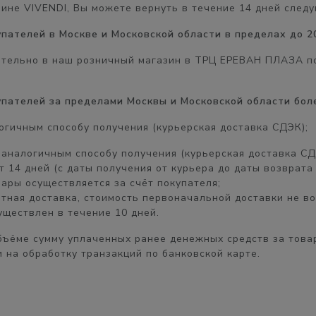
зине VIVENDI, Вы можете вернуть в течение
14 дней
следу
купателей в Москве и Московской области в пределах до 2
ятельно в наш розничный магазин в
ТРЦ ЕРЕВАН ПЛАЗА
по
купателей за пределами Москвы и Московской области бол
огичным способу получения (курьерская доставка СДЭК);
, аналогичным
способу получения
(курьерская доставка СД
ет
14 дней
(с даты получения от курьера до даты возврата 
пары осуществляется
за счёт покупателя
;
атная доставка, стоимость первоначальной доставки
не в
существлен в течение
10 дней.
бъёме
сумму уплаченных ранее денежных средств за товар
 на обработку транзакций по банковской карте.