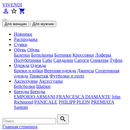
VIVENDI
person_outline
star_border
shopping_cart
Новинки
Распродажа
Сумки
Обувь
Обувь
Балетки
Ботильоны
Ботинки
Кроссовки
Лоферы
Полуботинки
Сабо
Сандалии
Сапоги
Сникеры
Туфли
Одежда
Одежда
Брюки и юбки
Верхняя одежда
Джинсы
Спортивная
одежда
Трикотаж
Футболки и поло
Аксессуары
Аксессуары
Бейсболки
Шапки
Бренды
Бренды
EMPORIO ARMANI
FRANCESCA DIAMANTE
John
Richmond
PANICALE
PHILIPP PLEIN
PREMIATA
Santoni
search
Главная страница