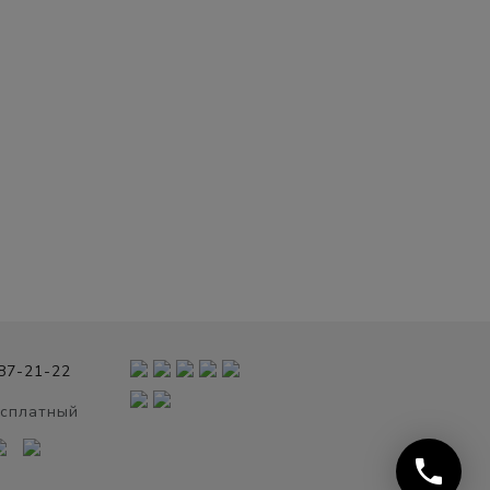
987-21-22
есплатный
phone