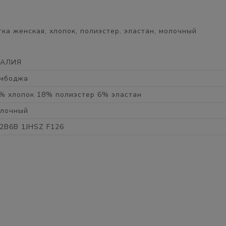
а женская, хлопок, полиэстер, эластан, молочный
ТАЛИЯ
мбоджа
% хлопок 18% полиэстер 6% эластан
лочный
2B6B 1JHSZ F126