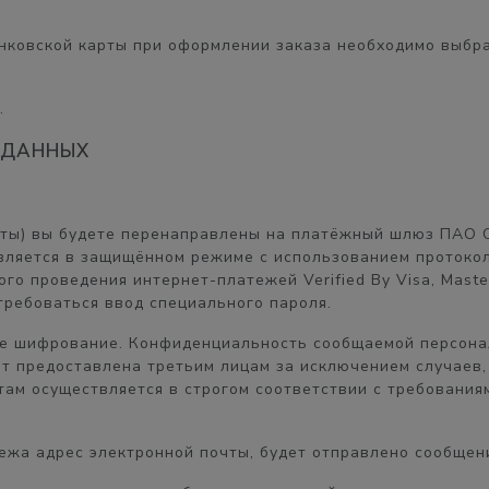
нковской карты при оформлении заказа необходимо выбра
.
 ДАННЫХ
рты) вы будете перенаправлены на платёжный шлюз ПАО 
ляется в защищённом режиме с использованием протокол
о проведения интернет-платежей Verified By Visa, Master
ребоваться ввод специального пароля.
ое шифрование. Конфиденциальность сообщаемой персон
ет предоставлена третьим лицам за исключением случаев,
ам осуществляется в строгом соответствии с требованиями
жа адрес электронной почты, будет отправлено сообщени