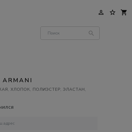
person_outline
star_border
shopping_cart
search
 ARMANI
АЯ, ХЛОПОК, ПОЛИЭСТЕР, ЭЛАСТАН,
чился