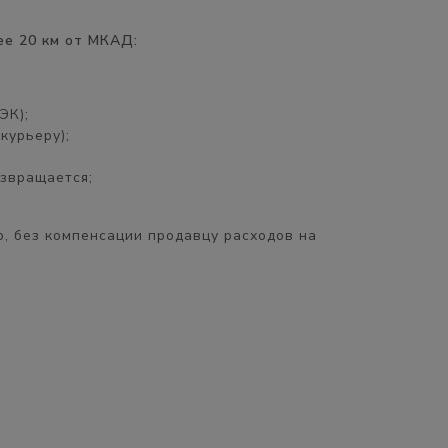
ее 20 км от МКАД:
ЭК);
курьеру);
озвращается;
, без компенсации продавцу расходов на