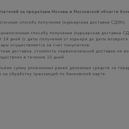
купателей за пределами Москвы и Московской области бол
огичным способу получения (курьерская доставка СДЭК);
, аналогичным
способу получения
(курьерская доставка СД
ет
14 дней
(с даты получения от курьера до даты возврата 
пары осуществляется
за счёт покупателя
;
атная доставка, стоимость первоначальной доставки
не в
существлен в течение
10 дней.
бъёме
сумму уплаченных ранее денежных средств за товар
 на обработку транзакций по банковской карте.