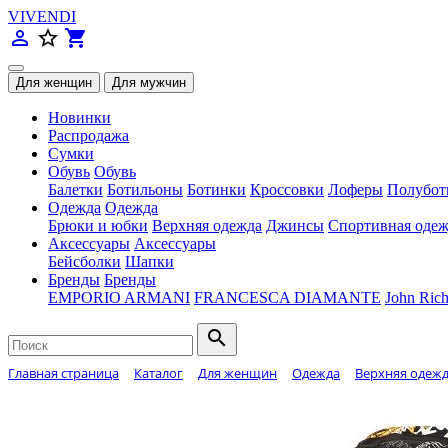
VIVENDI
person_outline
star_border
shopping_cart
Новинки
Распродажа
Сумки
Обувь
Обувь
Балетки
Ботильоны
Ботинки
Кроссовки
Лоферы
Полубот
Одежда
Одежда
Брюки и юбки
Верхняя одежда
Джинсы
Спортивная одеж
Аксессуары
Аксессуары
Бейсболки
Шапки
Бренды
Бренды
EMPORIO ARMANI
FRANCESCA DIAMANTE
John Ric
search
Главная страница
Каталог
Для женщин
Одежда
Верхняя одеж