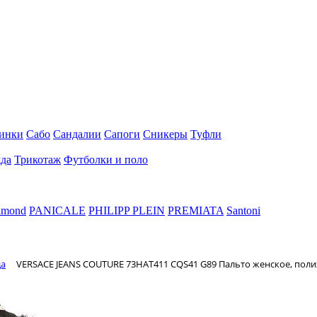
инки
Сабо
Сандалии
Сапоги
Сникеры
Туфли
да
Трикотаж
Футболки и поло
hmond
PANICALE
PHILIPP PLEIN
PREMIATA
Santoni
да
VERSACE JEANS COUTURE 73HAT411 CQS41 G89 Пальто женское, поли