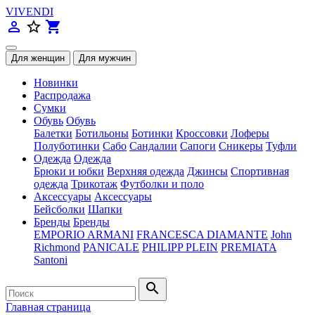
VIVENDI
person_outline
star_border
shopping_cart
Новинки
Распродажа
Сумки
Обувь
Обувь
Балетки
Ботильоны
Ботинки
Кроссовки
Лоферы
Полуботинки
Сабо
Сандалии
Сапоги
Сникеры
Туфли
Одежда
Одежда
Брюки и юбки
Верхняя одежда
Джинсы
Спортивная
одежда
Трикотаж
Футболки и поло
Аксессуары
Аксессуары
Бейсболки
Шапки
Бренды
Бренды
EMPORIO ARMANI
FRANCESCA DIAMANTE
John
Richmond
PANICALE
PHILIPP PLEIN
PREMIATA
Santoni
search
Главная страница