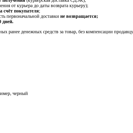
у получения
(курьерская доставка СДЭК);
ения от курьера до даты возврата курьеру);
за счёт покупателя
;
ость первоначальной доставки
не возвращается;
0 дней.
ых ранее денежных средств за товар, без компенсации продавцу
имер, черный