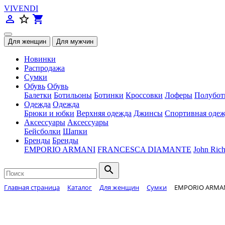
VIVENDI
person_outline
star_border
shopping_cart
Новинки
Распродажа
Сумки
Обувь
Обувь
Балетки
Ботильоны
Ботинки
Кроссовки
Лоферы
Полубот
Одежда
Одежда
Брюки и юбки
Верхняя одежда
Джинсы
Спортивная одеж
Аксессуары
Аксессуары
Бейсболки
Шапки
Бренды
Бренды
EMPORIO ARMANI
FRANCESCA DIAMANTE
John Ric
search
Главная страница
Каталог
Для женщин
Сумки
EMPORIO ARMANI