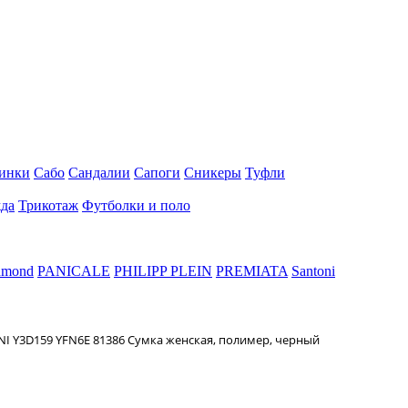
инки
Сабо
Сандалии
Сапоги
Сникеры
Туфли
да
Трикотаж
Футболки и поло
hmond
PANICALE
PHILIPP PLEIN
PREMIATA
Santoni
 Y3D159 YFN6E 81386 Сумка женская, полимер, черный