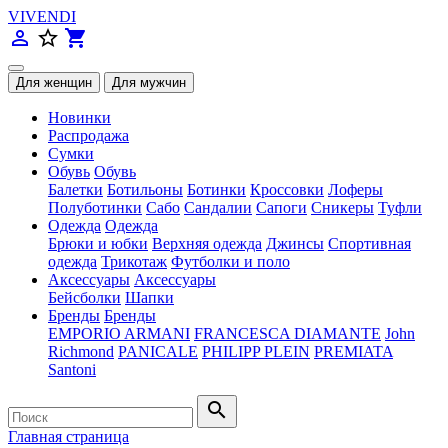
VIVENDI
person_outline
star_border
shopping_cart
Новинки
Распродажа
Сумки
Обувь
Обувь
Балетки
Ботильоны
Ботинки
Кроссовки
Лоферы
Полуботинки
Сабо
Сандалии
Сапоги
Сникеры
Туфли
Одежда
Одежда
Брюки и юбки
Верхняя одежда
Джинсы
Спортивная
одежда
Трикотаж
Футболки и поло
Аксессуары
Аксессуары
Бейсболки
Шапки
Бренды
Бренды
EMPORIO ARMANI
FRANCESCA DIAMANTE
John
Richmond
PANICALE
PHILIPP PLEIN
PREMIATA
Santoni
search
Главная страница