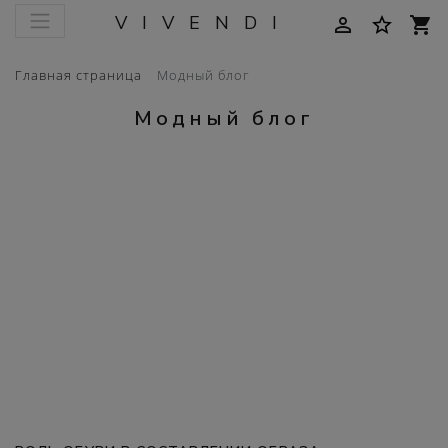
VIVENDI
person_outline
star_border
shopping_cart
Главная страница
Модный блог
Модный блог