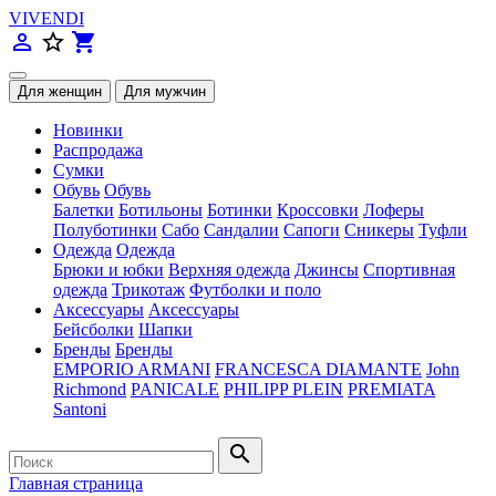
VIVENDI
person_outline
star_border
shopping_cart
Новинки
Распродажа
Сумки
Обувь
Обувь
Балетки
Ботильоны
Ботинки
Кроссовки
Лоферы
Полуботинки
Сабо
Сандалии
Сапоги
Сникеры
Туфли
Одежда
Одежда
Брюки и юбки
Верхняя одежда
Джинсы
Спортивная
одежда
Трикотаж
Футболки и поло
Аксессуары
Аксессуары
Бейсболки
Шапки
Бренды
Бренды
EMPORIO ARMANI
FRANCESCA DIAMANTE
John
Richmond
PANICALE
PHILIPP PLEIN
PREMIATA
Santoni
search
Главная страница