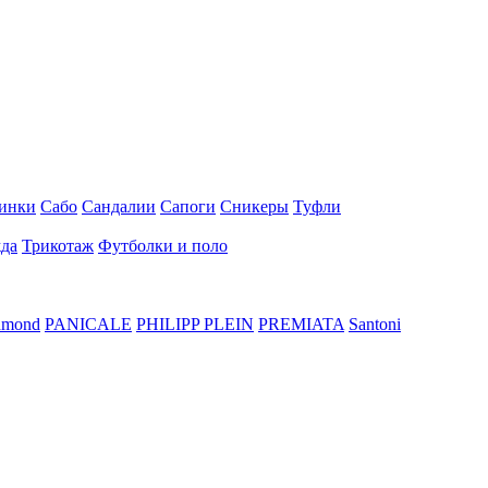
инки
Сабо
Сандалии
Сапоги
Сникеры
Туфли
да
Трикотаж
Футболки и поло
hmond
PANICALE
PHILIPP PLEIN
PREMIATA
Santoni