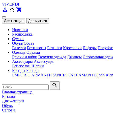
VIVENDI
person_outline
star_border
shopping_cart
Новинки
Распродажа
Сумки
Обувь
Обувь
Балетки
Ботильоны
Ботинки
Кроссовки
Лоферы
Полубот
Одежда
Одежда
Брюки и юбки
Верхняя одежда
Джинсы
Спортивная одеж
Аксессуары
Аксессуары
Бейсболки
Шапки
Бренды
Бренды
EMPORIO ARMANI
FRANCESCA DIAMANTE
John Ric
search
Главная страница
Каталог
Для женщин
Обувь
Сапоги