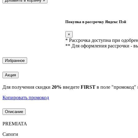
Добавить в корзину
»
Покупка в рассрочку Яндекс Пэй
×
* Рассрочка доступна при одобре
** Для оформления рассрочки - в
Избранное
Акция
Для получения скидки
20%
введите
FIRST
в поле "промокод" 
Копировать промокод
Описание
PREMIATA
Сапоги