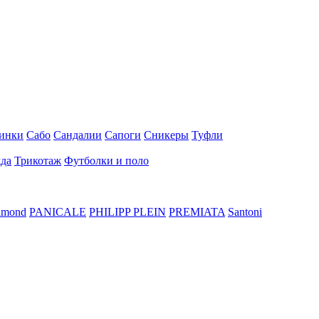
инки
Сабо
Сандалии
Сапоги
Сникеры
Туфли
да
Трикотаж
Футболки и поло
hmond
PANICALE
PHILIPP PLEIN
PREMIATA
Santoni