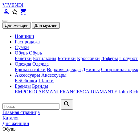
VIVENDI
person_outline
star_border
shopping_cart
Новинки
Распродажа
Сумки
Обувь
Обувь
Балетки
Ботильоны
Ботинки
Кроссовки
Лоферы
Полубот
Одежда
Одежда
Брюки и юбки
Верхняя одежда
Джинсы
Спортивная одеж
Аксессуары
Аксессуары
Бейсболки
Шапки
Бренды
Бренды
EMPORIO ARMANI
FRANCESCA DIAMANTE
John Ric
search
Главная страница
Каталог
Для женщин
Обувь