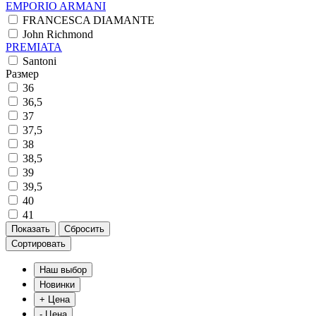
EMPORIO ARMANI
FRANCESCA DIAMANTE
John Richmond
PREMIATA
Santoni
Размер
36
36,5
37
37,5
38
38,5
39
39,5
40
41
Сортировать