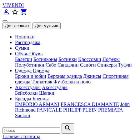
VIVENDI
person_outline
star_border
shopping_cart
Новинки
Распродажа
Сумки
Обувь
Обувь
Балетки
Ботильоны
Ботинки
Кроссовки
Лоферы
Полуботинки
Сабо
Сандалии
Сапоги
Сникеры
Туфли
Одежда
Одежда
Брюки и юбки
Верхняя одежда
Джинсы
Спортивная
одежда
Трикотаж
Футболки и поло
Аксессуары
Аксессуары
Бейсболки
Шапки
Бренды
Бренды
EMPORIO ARMANI
FRANCESCA DIAMANTE
John
Richmond
PANICALE
PHILIPP PLEIN
PREMIATA
Santoni
search
Главная страница