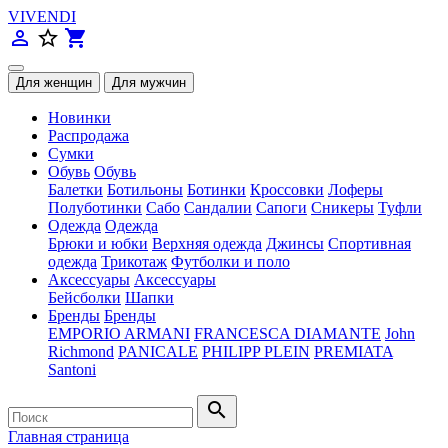
VIVENDI
person_outline
star_border
shopping_cart
Новинки
Распродажа
Сумки
Обувь
Обувь
Балетки
Ботильоны
Ботинки
Кроссовки
Лоферы
Полуботинки
Сабо
Сандалии
Сапоги
Сникеры
Туфли
Одежда
Одежда
Брюки и юбки
Верхняя одежда
Джинсы
Спортивная
одежда
Трикотаж
Футболки и поло
Аксессуары
Аксессуары
Бейсболки
Шапки
Бренды
Бренды
EMPORIO ARMANI
FRANCESCA DIAMANTE
John
Richmond
PANICALE
PHILIPP PLEIN
PREMIATA
Santoni
search
Главная страница