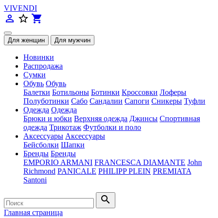
VIVENDI
person_outline
star_border
shopping_cart
Новинки
Распродажа
Сумки
Обувь
Обувь
Балетки
Ботильоны
Ботинки
Кроссовки
Лоферы
Полуботинки
Сабо
Сандалии
Сапоги
Сникеры
Туфли
Одежда
Одежда
Брюки и юбки
Верхняя одежда
Джинсы
Спортивная
одежда
Трикотаж
Футболки и поло
Аксессуары
Аксессуары
Бейсболки
Шапки
Бренды
Бренды
EMPORIO ARMANI
FRANCESCA DIAMANTE
John
Richmond
PANICALE
PHILIPP PLEIN
PREMIATA
Santoni
search
Главная страница