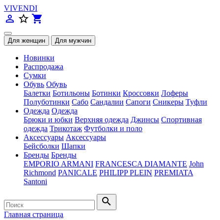
VIVENDI
person_outline
star_border
shopping_cart
Новинки
Распродажа
Сумки
Обувь
Обувь
Балетки
Ботильоны
Ботинки
Кроссовки
Лоферы
Полуботинки
Сабо
Сандалии
Сапоги
Сникеры
Туфли
Одежда
Одежда
Брюки и юбки
Верхняя одежда
Джинсы
Спортивная
одежда
Трикотаж
Футболки и поло
Аксессуары
Аксессуары
Бейсболки
Шапки
Бренды
Бренды
EMPORIO ARMANI
FRANCESCA DIAMANTE
John
Richmond
PANICALE
PHILIPP PLEIN
PREMIATA
Santoni
search
Главная страница