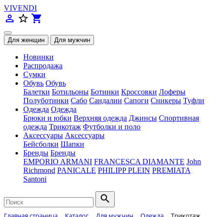
VIVENDI
person_outline
star_border
shopping_cart
Новинки
Распродажа
Сумки
Обувь
Обувь
Балетки
Ботильоны
Ботинки
Кроссовки
Лоферы
Полуботинки
Сабо
Сандалии
Сапоги
Сникеры
Туфли
Одежда
Одежда
Брюки и юбки
Верхняя одежда
Джинсы
Спортивная
одежда
Трикотаж
Футболки и поло
Аксессуары
Аксессуары
Бейсболки
Шапки
Бренды
Бренды
EMPORIO ARMANI
FRANCESCA DIAMANTE
John
Richmond
PANICALE
PHILIPP PLEIN
PREMIATA
Santoni
search
Главная страница
Каталог
Для мужчин
Одежда
Трикотаж