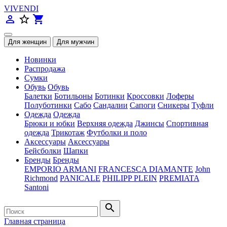
VIVENDI
person_outline
star_border
shopping_cart
Новинки
Распродажа
Сумки
Обувь
Обувь
Балетки
Ботильоны
Ботинки
Кроссовки
Лоферы
Полуботинки
Сабо
Сандалии
Сапоги
Сникеры
Туфли
Одежда
Одежда
Брюки и юбки
Верхняя одежда
Джинсы
Спортивная
одежда
Трикотаж
Футболки и поло
Аксессуары
Аксессуары
Бейсболки
Шапки
Бренды
Бренды
EMPORIO ARMANI
FRANCESCA DIAMANTE
John
Richmond
PANICALE
PHILIPP PLEIN
PREMIATA
Santoni
search
Главная страница