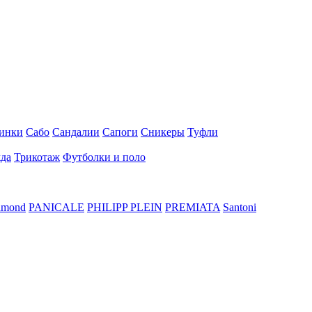
инки
Сабо
Сандалии
Сапоги
Сникеры
Туфли
да
Трикотаж
Футболки и поло
hmond
PANICALE
PHILIPP PLEIN
PREMIATA
Santoni