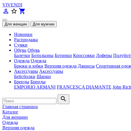
VIVENDI
person_outline
star_border
shopping_cart
Новинки
Распродажа
Сумки
Обувь
Обувь
Балетки
Ботильоны
Ботинки
Кроссовки
Лоферы
Полубот
Одежда
Одежда
Брюки и юбки
Верхняя одежда
Джинсы
Спортивная одеж
Аксессуары
Аксессуары
Бейсболки
Шапки
Бренды
Бренды
EMPORIO ARMANI
FRANCESCA DIAMANTE
John Ric
search
Главная страница
Каталог
Для женщин
Одежда
Верхняя одежда