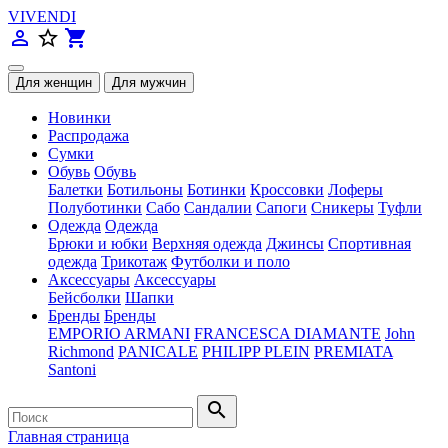
VIVENDI
person_outline
star_border
shopping_cart
Новинки
Распродажа
Сумки
Обувь
Обувь
Балетки
Ботильоны
Ботинки
Кроссовки
Лоферы
Полуботинки
Сабо
Сандалии
Сапоги
Сникеры
Туфли
Одежда
Одежда
Брюки и юбки
Верхняя одежда
Джинсы
Спортивная
одежда
Трикотаж
Футболки и поло
Аксессуары
Аксессуары
Бейсболки
Шапки
Бренды
Бренды
EMPORIO ARMANI
FRANCESCA DIAMANTE
John
Richmond
PANICALE
PHILIPP PLEIN
PREMIATA
Santoni
search
Главная страница