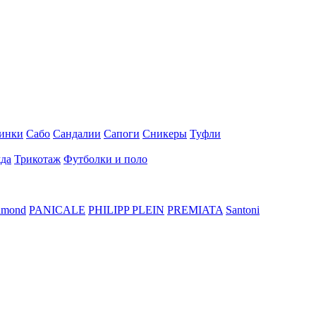
инки
Сабо
Сандалии
Сапоги
Сникеры
Туфли
да
Трикотаж
Футболки и поло
hmond
PANICALE
PHILIPP PLEIN
PREMIATA
Santoni