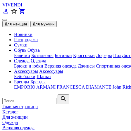
VIVENDI
person_outline
star_border
shopping_cart
Новинки
Распродажа
Сумки
Обувь
Обувь
Балетки
Ботильоны
Ботинки
Кроссовки
Лоферы
Полубот
Одежда
Одежда
Брюки и юбки
Верхняя одежда
Джинсы
Спортивная одеж
Аксессуары
Аксессуары
Бейсболки
Шапки
Бренды
Бренды
EMPORIO ARMANI
FRANCESCA DIAMANTE
John Ric
search
Главная страница
Каталог
Для женщин
Одежда
Верхняя одежда